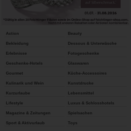
Action
Beauty
Bekleidung
Dessous & Unterwäsche
Erlebnisse
Fotogeschenke
Geschenke-Hotels
Glaswaren
Gourmet
Küche-Accessoires
Kulinarik und Wein
Kunstdrucke
Kurzurlaube
Lebensmittel
Lifestyle
Luxus & Schlosshotels
Magazine & Zeitungen
Spielsachen
Sport & Aktivurlaub
Toys