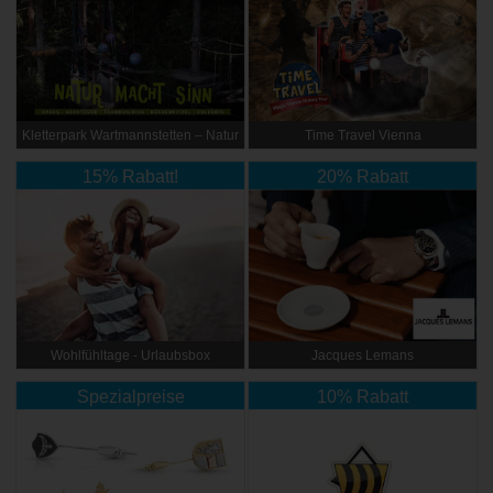
Kletterpark Wartmannstetten – Natur
Time Travel Vienna
macht Sinn
15% Rabatt!
20% Rabatt
Wohlfühltage - Urlaubsbox
Jacques Lemans
Spezialpreise
10% Rabatt