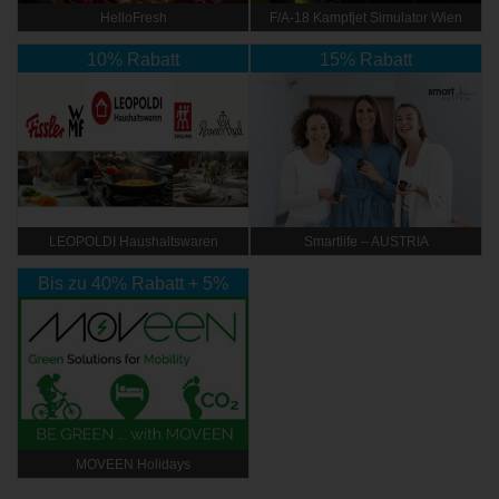
HelloFresh
F/A-18 Kampfjet Simulator Wien
10% Rabatt
15% Rabatt
LEOPOLDI Haushaltswaren
Smartlife – AUSTRIA
Bis zu 40% Rabatt + 5%
Rabatt Extra
MOVEEN Holidays