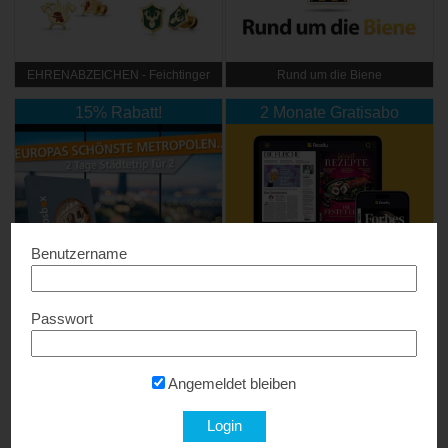
EHRENABZEICHEN - Feichtinger
Rund um die Biene
15% Rabatt!
2 Monate Gratisabo
Benutzername
2 Tage Städtetrip für 2 - Urlaubsbox
Readly
20% Rabatt
10% Rabatt
Passwort
Angemeldet bleiben