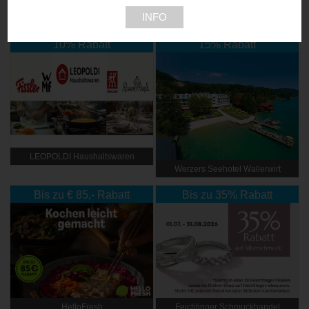
INFO
S.Martin - limitierte Kunstdrucke
GREEN & GROW
10% Rabatt
15% Rabatt
LEOPOLDI Haushaltswaren
Werzers Seehotel Wallerwirt
Bis zu € 85,- Rabatt
Bis zu 35% Rabatt
HelloFresh
Feichtinger Schmuckhandel