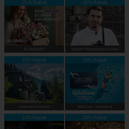
15 % Rabatt
15% Rabatt
BLUME2000
S.Martin Photography & Video
20% Rabatt
10% Rabatt
Hüttendorf Präbichl
WellCard - Thermen &
Hotelgutscheine
10% Rabatt
10% Rabatt