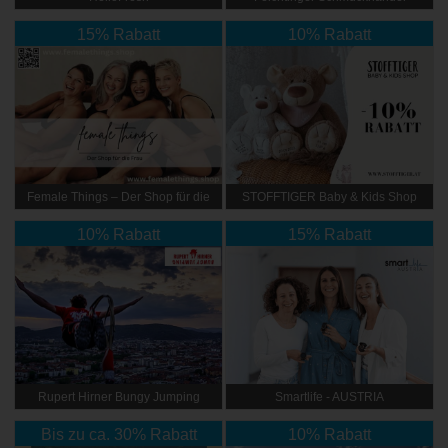
Zentrale
15% Rabatt
10% Rabatt
Female Things – Der Shop für die
STOFFTIGER Baby & Kids Shop
Frau
10% Rabatt
15% Rabatt
Rupert Hirner Bungy Jumping
Smartlife - AUSTRIA
Bis zu ca. 30% Rabatt
10% Rabatt