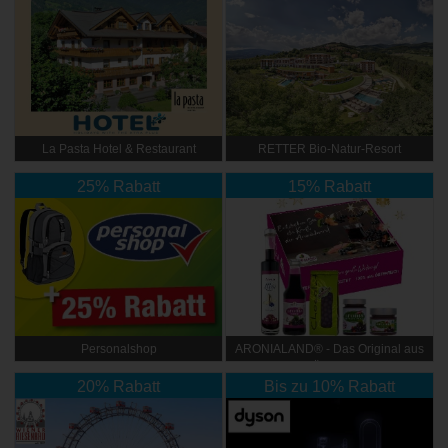
La Pasta Hotel & Restaurant
RETTER Bio-Natur-Resort
4*Superior
25% Rabatt
15% Rabatt
Personalshop
ARONIALAND® - Das Original aus
Österr.
20% Rabatt
Bis zu 10% Rabatt