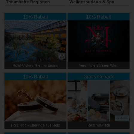
Traumhafte Regionen
Wellnessurlaub & Spa
10% Rabatt
10% Rabatt
Hotel Victory Therme Erding
Vereinigte Bühnen Wien
10% Rabatt
Gratis Gebäck
Holzliebe - Eheringe aus Holz
Resch&Frisch