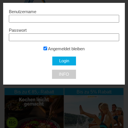
Benutzername
Passwort
Natan Aufsperrdienst
Spezialpreise...
Angemeldet bleiben
1210 Wien
INFO
NEU DABEI
Bis zu € 85,- Rabatt
Bis zu 5% Rabatt