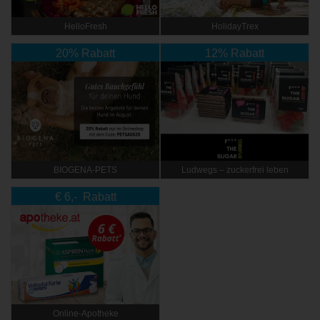
HelloFresh
HolidayTrex
20% Rabatt
12% Rabatt
BIOGENA-PETS
Ludwegs – zuckerfrei leben
€ 6,- Rabatt
Online‑Apotheke