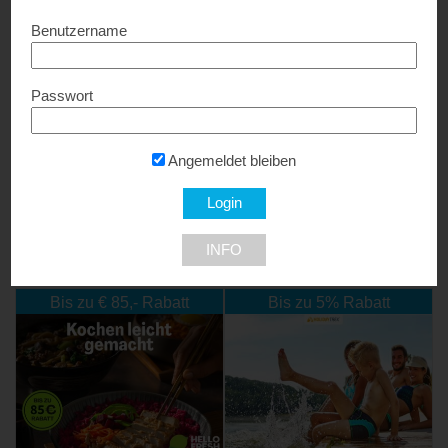
Benutzername
Passwort
DREI.at
15 % Rabatt...
Angemeldet bleiben
INFO
NEU DABEI
Bis zu € 85,- Rabatt
Bis zu 5% Rabatt