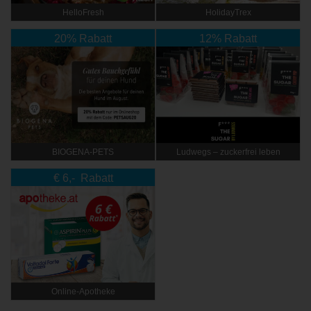
HelloFresh
HolidayTrex
20% Rabatt
12% Rabatt
BIOGENA-PETS
Ludwegs – zuckerfrei leben
€ 6,- Rabatt
Online‑Apotheke