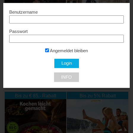
Benutzername
Passwort
Brautmode Stern
MONALISA-BRAUTMODEN
20% Rabatt...
20% Rabatt...
Angemeldet bleiben
1150 Wien
1060 Wien
INFO
NEU DABEI
Bis zu € 85,- Rabatt
Bis zu 5% Rabatt