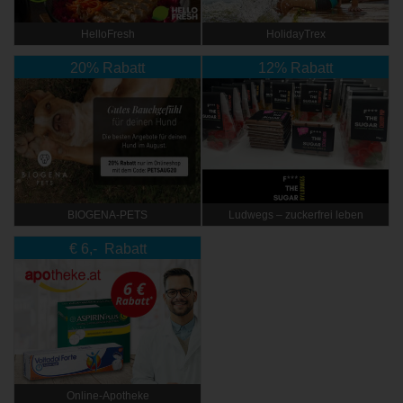
HelloFresh
HolidayTrex
20% Rabatt
12% Rabatt
BIOGENA-PETS
Ludwegs – zuckerfrei leben
€ 6,- Rabatt
Online‑Apotheke