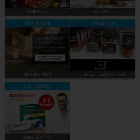
HelloFresh
HolidayTrex
20% Rabatt
12% Rabatt
BIOGENA-PETS
Ludwegs – zuckerfrei leben
€ 6,- Rabatt
Online‑Apotheke