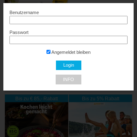
Benutzername
Passwort
ZACH-Parkett
Megaparkett
Sonderpreise...
Sonderkondition...
Angemeldet bleiben
9300 St. Veit
1010 Wien
INFO
NEU DABEI
Bis zu € 85,- Rabatt
Bis zu 5% Rabatt