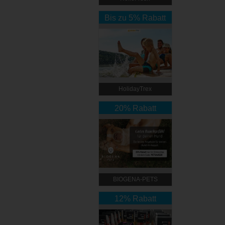
Bis zu 5% Rabatt
HolidayTrex
20% Rabatt
BIOGENA-PETS
12% Rabatt