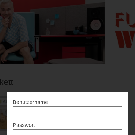
kett
Benutzername
Passwort