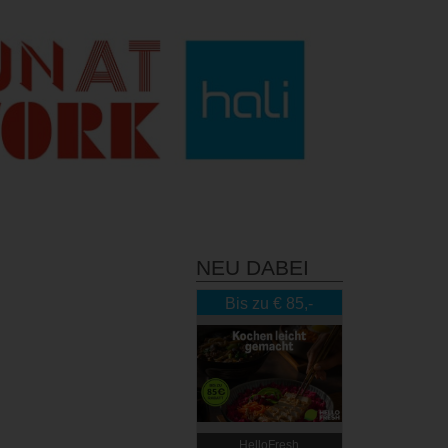
NEU DABEI
Bis zu € 85,-
Rabatt
HelloFresh