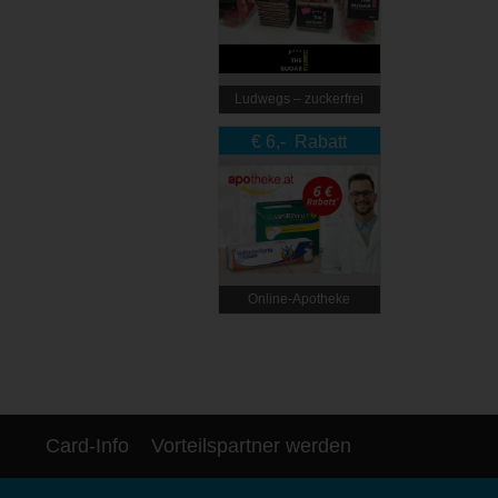
Ludwegs – zuckerfrei
leben
€ 6,- Rabatt
Online‑Apotheke
Card-Info
Vorteilspartner werden