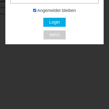
arkett
kondition...
Angemeldet bleiben
ien
INFO