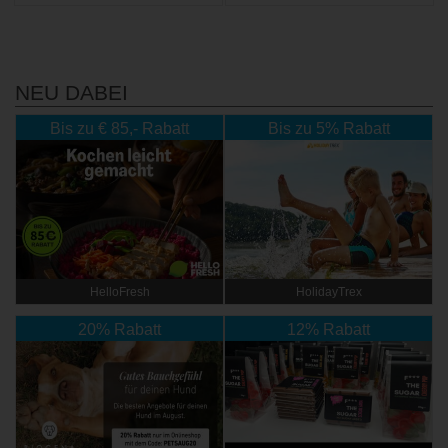
NEU DABEI
Bis zu € 85,- Rabatt
Bis zu 5% Rabatt
HelloFresh
HolidayTrex
20% Rabatt
12% Rabatt