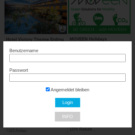
MOVEEN Holidays
Hotel Victory Therme Erding
Bis zu 40% Rabatt + 5%
10% Rabatt...
Benutzername
Rabatt Extra...
85435 Erding
Passwort
Angemeldet bleiben
SCHEIBLHOFER The Resort
WellCard – Thermen &
INFO
Hotelgutscheine
10% Rabatt...
10% Rabatt...
7163 Andau