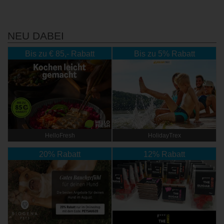
NEU DABEI
Bis zu € 85,- Rabatt
Bis zu 5% Rabatt
HelloFresh
HolidayTrex
20% Rabatt
12% Rabatt