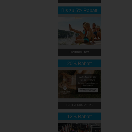
Bis zu 5% Rabatt
HolidayTrex
20% Rabatt
BIOGENA-PETS
12% Rabatt