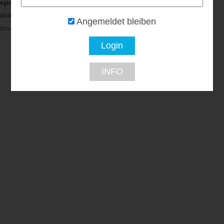
eper
batt...
Angemeldet bleiben
össendorf
INFO