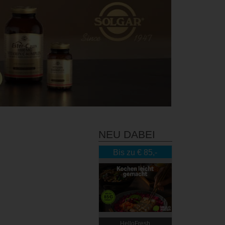
NEU DABEI
Bis zu € 85,-
Rabatt
HelloFresh