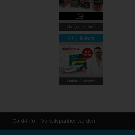
Ludwegs – zuckerfrei
leben
€ 6,- Rabatt
Online‑Apotheke
Card-Info
Vorteilspartner werden