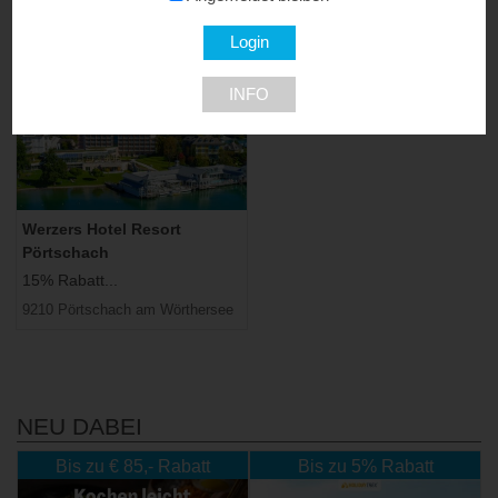
2263 Dürnkrut
INFO
Werzers Hotel Resort
Pörtschach
15% Rabatt...
9210 Pörtschach am Wörthersee
NEU DABEI
Bis zu € 85,- Rabatt
Bis zu 5% Rabatt