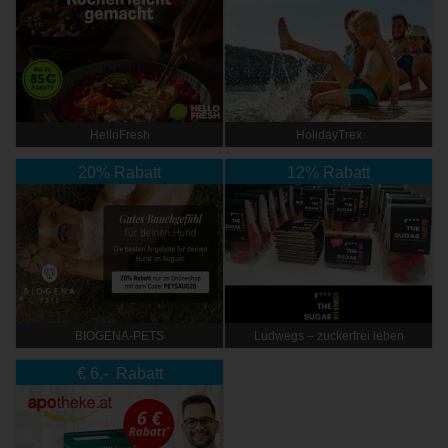
HelloFresh
HolidayTrex
20% Rabatt
12% Rabatt
BIOGENA-PETS
Ludwegs – zuckerfrei leben
€ 6,- Rabatt