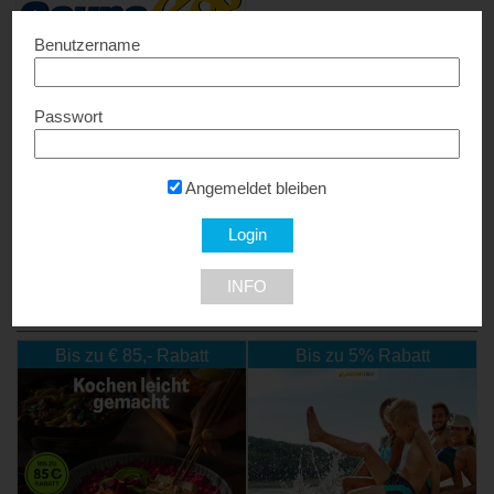
Benutzername
Passwort
Sauna + Wellness GmbH
Spezialpreise...
Angemeldet bleiben
4690 Schwanenstadt
INFO
NEU DABEI
Bis zu € 85,- Rabatt
Bis zu 5% Rabatt