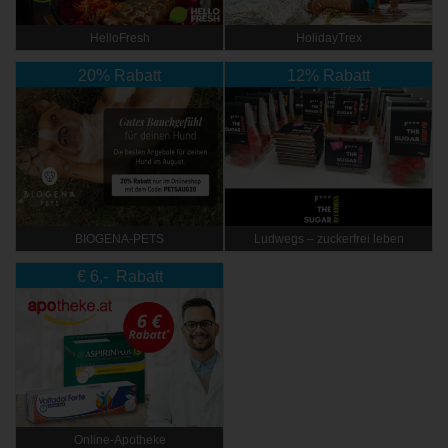
HelloFresh
HolidayTrex
20% Rabatt
12% Rabatt
BIOGENA-PETS
Ludwegs – zuckerfrei leben
€ 6,- Rabatt
Online‑Apotheke